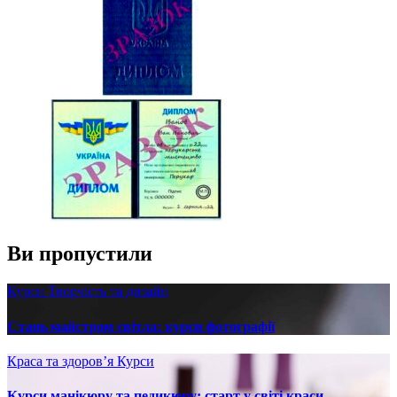
Ви пропустили
Курси
Творчість та дизайн
Стань майстром світла: курси фотографії
Краса та здоров’я
Курси
Курси манікюру та педикюру: старт у світі краси