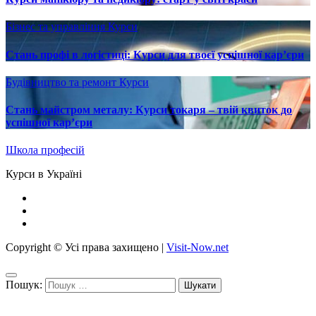
Бізнес та управління
Курси
Стань профі в логістиці: Курси для твоєї успішної кар’єри
Будівництво та ремонт
Курси
Стань майстром металу: Курси токаря – твій квиток до
успішної кар’єри
Школа професій
Курси в Україні
Copyright © Усі права захищено
|
Visit-Now.net
Пошук: