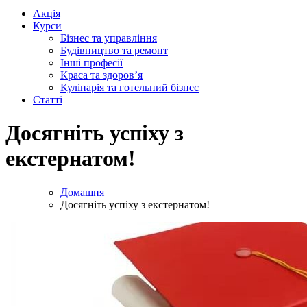
Акція
Курси
Бізнес та управління
Будівництво та ремонт
Інші професії
Краса та здоров’я
Кулінарія та готельний бізнес
Статті
Досягніть успіху з
екстернатом!
Домашня
Досягніть успіху з екстернатом!