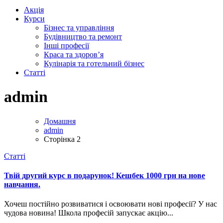
Акція
Курси
Бізнес та управління
Будівництво та ремонт
Інші професії
Краса та здоров’я
Кулінарія та готельний бізнес
Статті
admin
Домашня
admin
Сторінка 2
Статті
Твій другий курс в подарунок! Кешбек 1000 грн на нове
навчання.
Хочеш постійно розвиватися і освоювати нові професії? У нас
чудова новина! Школа професій запускає акцію...