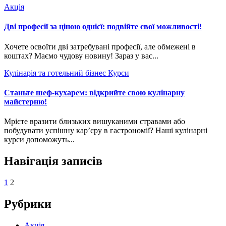
Акція
Дві професії за ціною однієї: подвійте свої можливості!
Хочете освоїти дві затребувані професії, але обмежені в
коштах? Маємо чудову новину! Зараз у вас...
Кулінарія та готельний бізнес
Курси
Станьте шеф-кухарем: відкрийте свою кулінарну
майстерню!
Мрієте вразити близьких вишуканими стравами або
побудувати успішну кар’єру в гастрономії? Наші кулінарні
курси допоможуть...
Навігація записів
1
2
Рубрики
Акція