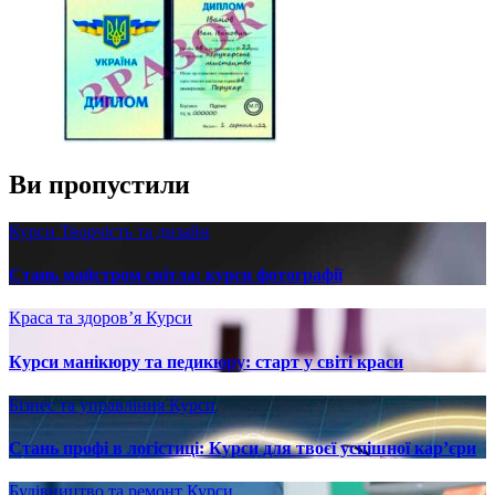
Ви пропустили
Курси
Творчість та дизайн
Стань майстром світла: курси фотографії
Краса та здоров’я
Курси
Курси манікюру та педикюру: старт у світі краси
Бізнес та управління
Курси
Стань профі в логістиці: Курси для твоєї успішної кар’єри
Будівництво та ремонт
Курси